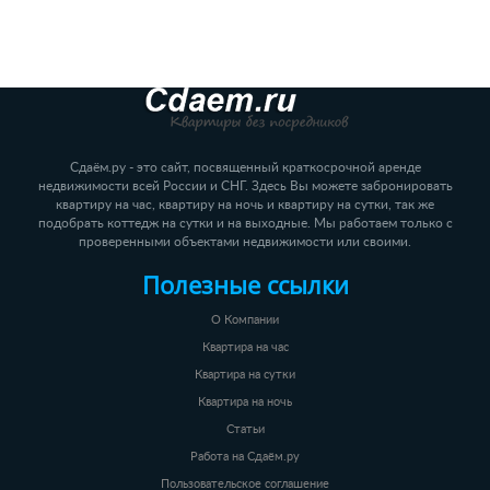
Сдаём.ру - это сайт, посвященный краткосрочной аренде
недвижимости всей России и СНГ. Здесь Вы можете забронировать
квартиру на час, квартиру на ночь и квартиру на сутки, так же
подобрать коттедж на сутки и на выходные. Мы работаем только с
проверенными объектами недвижимости или своими.
Полезные ссылки
О Компании
Квартира на час
Квартира на сутки
Квартира на ночь
Статьи
Работа на Сдаём.ру
Пользовательское соглашение