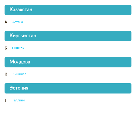
Казахстан
Астана
А
Киргызстан
Бишкек
Б
Молдова
Кишинев
К
Эстония
Таллинн
Т