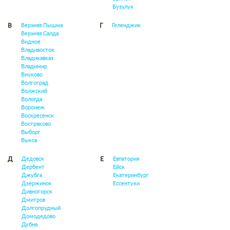
Бузулук
Верхняя Пышма
Геленджик
В
Г
Верхняя Салда
Видное
Владивосток
Владикавказ
Владимир
Внуково
Волгоград
Волжский
Вологда
Воронеж
Воскресенск
Востряково
Выборг
Выкса
Дедовск
Евпатория
Д
Е
Дербент
Ейск
Джубга
Екатеринбург
Дзержинск
Ессентуки
Дивногорск
Дмитров
Долгопрудный
Домодедово
Дубна