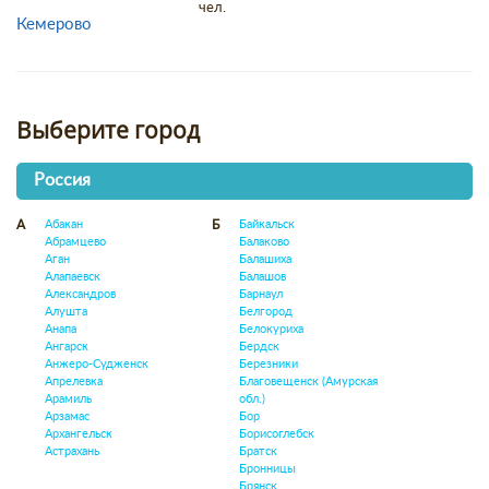
чел.
Кемерово
Выберите город
Россия
Абакан
Байкальск
А
Б
Абрамцево
Балаково
Аган
Балашиха
Алапаевск
Балашов
Александров
Барнаул
Алушта
Белгород
Анапа
Белокуриха
Ангарск
Бердск
Анжеро-Судженск
Березники
Апрелевка
Благовещенск (Амурская
Арамиль
обл.)
Арзамас
Бор
Архангельск
Борисоглебск
Астрахань
Братск
Бронницы
Брянск