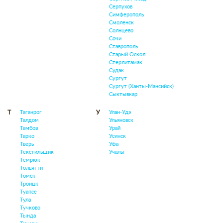
Серпухов
Симферополь
Смоленск
Солнцево
Сочи
Ставрополь
Старый Оскол
Стерлитамак
Судак
Сургут
Сургут (Ханты-Мансийск)
Сыктывкар
Таганрог
Улан-Удэ
Т
У
Талдом
Ульяновск
Тамбов
Урай
Тарко
Усинск
Тверь
Уфа
Текстильщик
Учалы
Темрюк
Тольятти
Томск
Троицк
Туапсе
Тула
Тучково
Тында