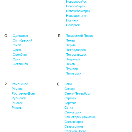
Новороссийск
Новосибирск
Новочебоксарск
Новошахтинск
Ногинск
Ноябрьск
Одинцово
Павловский Посад
О
П
Октябрьский
Пенза
Омск
Пермь
Орел
Петродворец
Оренбург
Петрозаводск
Орск
Подольск
Осташков
Псков
Пушкин
Пятигорск
Раменское
Саки
Р
С
Реутов
Самара
Ростов-на-Дону
Санкт-Петербург
Рубцовск
Саранск
Рыльск
Саратов
Рязань
Сатка
Саяногорск
Саяногорск (Хакасия)
Светлогорск
Севастополь
Сергиев Посад