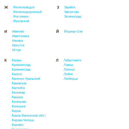
Железноводск
Зарайск
Ж
З
Железнодорожный
Звенигово
Жигулевск
Зеленоград
Жуковский
Иваново
Йошкар-Ола
И
Й
Ивантеевка
Ижевск
Иркутск
Истра
Казань
Лабытнанги
К
Л
Калининград
Ливны
Калининград
Липецк
Калуга
Лобня
Каменск-Уральский
Люберцы
Каневская
Каспийск
Качканар
Кашира
Кемерово
Кинешма
Киров
Киров (Калужская обл.)
Кирово-Чепецк
Кировск