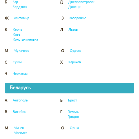
Бар
Днепропетровск
Б
Д
Бердянск
Донецк
Житомир
Запорожье
Ж
З
Керчь
Львов
К
Л
Киев
Константиновка
Мукачево
Одесса
М
О
Сумы
Харьков
С
Х
Черкассы
Ч
Беларусь
Антополь
Брест
А
Б
Витебск
Гомель
В
Г
Гродно
Минск
Орша
М
О
Могилев