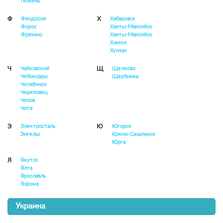
Тюмень
Феодосия
Хабаровск
Ф
Х
Форос
Ханты-Мансийск
Фрязино
Ханты-Мансийск
Химки
Хунзах
Чайковский
Щелково
Ч
Щ
Чебоксары
Щербинка
Челябинск
Череповец
Чехов
Чита
Электросталь
Югорск
Э
Ю
Энгельс
Южно-Сахалинск
Юрга
Якутск
Я
Ялта
Ярославль
Яхрома
Украина