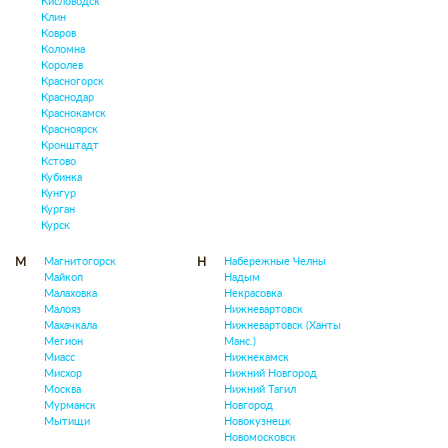
Кисловодск
Клин
Ковров
Коломна
Королев
Красногорск
Краснодар
Краснокамск
Красноярск
Кронштадт
Кстово
Кубинка
Кунгур
Курган
Курск
Магнитогорск
Набережные Челны
М
Н
Майкоп
Надым
Малаховка
Некрасовка
Малояз
Нижневартовск
Махачкала
Нижневартовск (Ханты
Мегион
Манс.)
Миасс
Нижнекамск
Мисхор
Нижний Новгород
Москва
Нижний Тагил
Мурманск
Новгород
Мытищи
Новокузнецк
Новомосковск