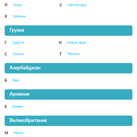
Пинск
Светлогорск
П
С
Хойники
Х
Грузия
Гудаута
Новый Афон
Г
Н
Сухуми
Тбилиси
С
Т
Азербайджан
Баку
Б
Армения
Ереван
Е
Великобритания
Минск
М