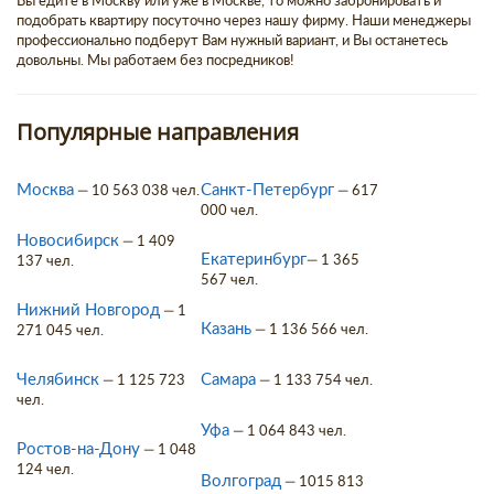
Вы едите в Москву или уже в Москве, то можно забронировать и
подобрать квартиру посуточно через нашу фирму. Наши менеджеры
профессионально подберут Вам нужный вариант, и Вы останетесь
довольны. Мы работаем без посредников!
Популярные направления
Москва
Санкт-Петербург
— 10 563 038 чел.
— 617
000 чел.
Новосибирск
— 1 409
Екатеринбург
— 1 365
137 чел.
567 чел.
Нижний Новгород
— 1
Казань
— 1 136 566 чел.
271 045 чел.
Челябинск
Самара
— 1 125 723
— 1 133 754 чел.
чел.
Уфа
— 1 064 843 чел.
Ростов-на-Дону
— 1 048
124 чел.
Волгоград
— 1015 813