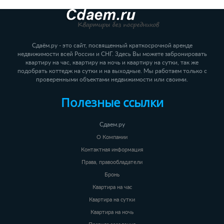
Сдаём.ру - это сайт, посвященный краткосрочной аренде
недвижимости всей России и СНГ. Здесь Вы можете забронировать
квартиру на час, квартиру на ночь и квартиру на сутки, так же
подобрать коттедж на сутки и на выходные. Мы работаем только с
проверенными объектами недвижимости или своими.
Полезные ссылки
Сдаем.ру
О Компании
Контактная информация
Права, правообладатели
Бронь
Квартира на час
Квартира на сутки
Квартира на ночь