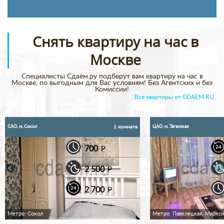
Снять квартиру на час в
Москве
Специалисты Сдаём.ру подберут вам квартиру на час в
Москве, по выгодным для Вас условиям! Без Агентских и без
Комиссии!
Все квартиры от CDAEM.RU
САО, м. Сокол
ЦАО, м. Таганская
1 комната
700
P
2 500
P
2 700
P
Метро: Сокол
Метро: Павелецкая, Маркси